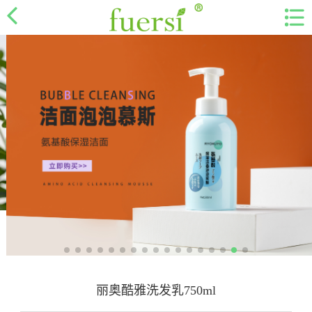
丽奥酷雅洗发乳750ml