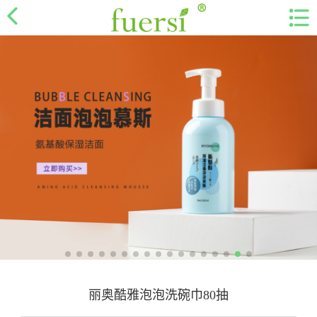
丽奥酷雅泡泡洗碗巾80抽