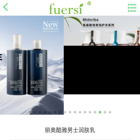
丽奥酷雅男士润肤乳