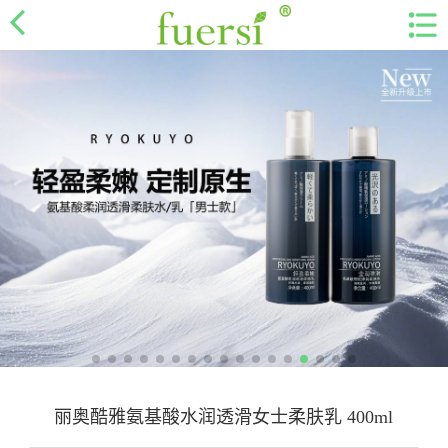
丽奥酷雅氨基酸水润透滑女士柔肤乳 400ml